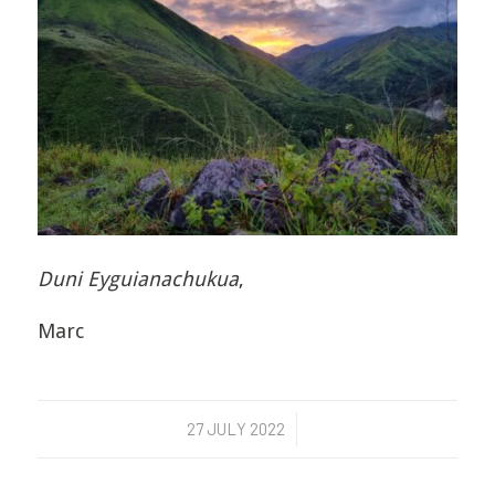
Duni Eyguianachukua
,
Marc
27 JULY 2022
/