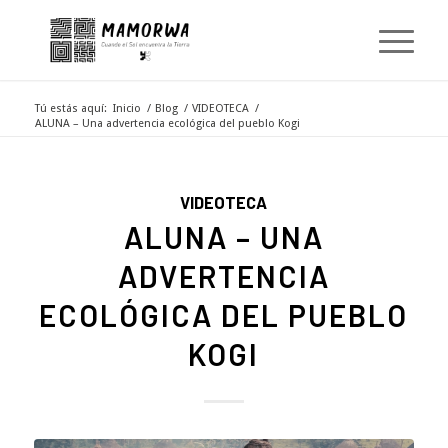
Tú estás aquí:
Inicio
/
Blog
/
VIDEOTECA
/
ALUNA – Una advertencia ecológica del pueblo Kogi
VIDEOTECA
ALUNA – UNA
ADVERTENCIA
ECOLÓGICA DEL PUEBLO
KOGI